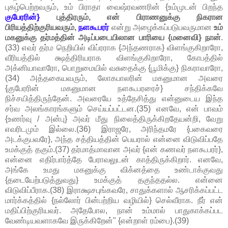
புகழ்பெற்றவரும், உம் பிராதா வைஷ்ரவணரின் {உம்முடன் பிறந்த
குபேரரின்}
புத்திரரும், என் பிராணனுக்கு நிகரான
பிரியத்திற்குரியவரும்,
நளகூபரர்
என்று அழைக்கப்படுபவருமான
உம்
மகனுக்கு தர்மத்தின் அடிப்படையிலான பாரியை {மனைவி} நான்
.
(33) எவர் தர்ம நெறியில் விப்ரராக {அந்தணராக} விளங்குகிறாரோ,
வீரியத்தில் க்ஷத்திரியராக விளங்குகிறாரோ, கோபத்தில்
அக்னியாவாரோ, பொறுமையில் வசுதைக்கு {பூமிக்கு} நிகராவாரோ,
(34) அத்தகையவரும், லோகபாலரின் மகனுமான அவரை
{குபேரரின் மகனுமான நளகூபரரைச்} சந்திக்கவே
நிச்சயித்திருந்தேன். அவரையே உத்தேசித்து என்னுடைய இந்த
சர்வ அலங்காரங்களும் செய்யப்பட்டன.(35) எனவே, என் பாவம்
{உணர்வு / அன்பு} அவர் மீது நிலைத்திருக்கிறதேயன்றி, வேறு
எவரிடமும் இல்லை.(36) இராஜரே, அரிந்தமரே {பகைவரை
அடக்குபவரே}, அந்த சத்தியத்தின் பெயரால் என்னை விடுவிப்பதே
உமக்குத் தகும்.(37) தர்மாத்மாவான அவர் {என் கணவர் நளகூபரர்},
என்னை எதிர்பார்த்தே பேராவலுடன் காத்திருக்கிறார். எனவே,
அங்கே உமது மகனுக்கு விக்னத்தை உண்டாக்குவது
{தடையேற்படுத்துவது} உமக்குத் தகுந்ததல்ல. என்னை
விடுவிப்பீராக.(38) இராக்ஷசபுங்கவரே, சாதுக்களால் ஆசரிக்கப்பட்ட
மார்க்கத்தில் {நல்லோர் பின்பற்றிய வழியில்} செல்வீராக. நீர் என்
மதிப்பிற்குரியவர். அதேபோல, நான் உம்மால் பாதுகாக்கப்பட
வேண்டியவளாகவே இருக்கிறேன்" {என்றாள் ரம்பை}.(39)