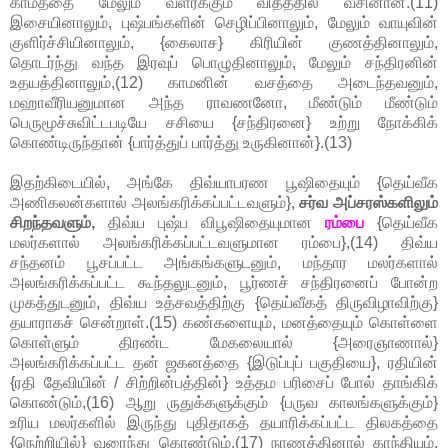
காமத்தை மேலும் வளர்க்கும் விதத்தில் வீசினான்.(11)
இசையினாலும், புஷ்பங்களின் செழிப்பினாலும், மேலும் வாயுவின்
குளிர்ச்சியினாலும், {கைலாச} கிரியின் குணத்தினாலும்,
தொடர்ந்து வந்த இரவுப் பொழுதினாலும், மேலும் சந்திரனின்
உதயத்தினாலும்,(12) காமனின் வசத்தை அடைந்தவனும்,
மஹாவீரியனுமான அந்த ராவணனோ, மீண்டும் மீண்டும்
பெருமூச்சுவிட்டபடியே சசியை {சந்திரனை} உற்று நோக்கிக்
கொண்டிருந்தான் {பார்த்துப் பார்த்து உருகினான்}.(13)
இதற்கிடையில், அங்கே திவ்யாபரண பூஷிதையும் {தெய்வீக
அணிகலன்களால் அலங்கரிக்கப்பட்டவளும்},
சர்வ அப்சரஸ்களிலும்
சிறந்தவளும்,
திவ்ய புஷ்ப விபூஷிதையுமான
ரம்பை
{தெய்வீக
மலர்களால் அலங்கரிக்கப்பட்டவளுமான ரம்பை},(14) திவ்ய
சந்தனம் பூசப்பட்ட அங்கங்களுடனும், மந்தார மலர்களால்
அலங்கரிக்கப்பட்ட கூந்தலுடனும், பூர்ணச் சந்திரனைப் போன்ற
முகத்துடனும், திவ்ய உத்சவத்திற்கு {தெய்வீகத் திருவிழாவிற்கு}
தயாராகச் சென்றாள்.(15) கண்களையும், மனத்தையும் கொள்ளை
கொள்ளும் திரண்ட மேகலையால் {அரைஞாணால்}
அலங்கரிக்கப்பட்ட தன் ஜகனத்தை {இடுப்புப் பகுதியை}, ரதியின்
{ரதி தேவியின் / சிற்றின்பத்தின்} உத்தம பரிசைப் போல் தாங்கிக்
கொண்டும்,(16) ஆறு ருதுக்களுக்கும் {பருவ காலங்களுக்கும்}
உரிய மலர்களில் இருந்து புதிதாகத் தயாரிக்கப்பட்ட திலகத்தை
{நெற்றியில்} வரைந்து கொண்டும்,(17) நாணத்தினால் காந்தியும்,