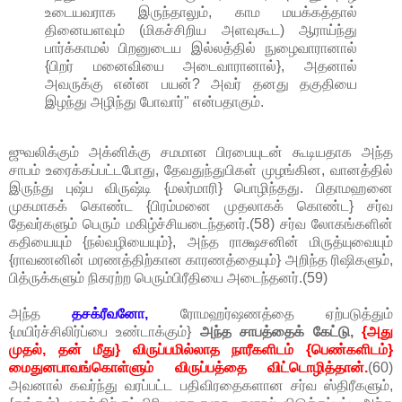
உடையவராக இருந்தாலும், காம மயக்கத்தால்
தினையளவும் (மிகச்சிறிய அளவுகூட) ஆராய்ந்து
பார்க்காமல் பிறனுடைய இல்லத்தில் நுழைவாரானால்
{பிறர் மனைவியை அடைவாரானால்}, அதனால்
அவருக்கு என்ன பயன்? அவர் தனது தகுதியை
இழந்து அழிந்து போவார்" என்பதாகும்.
ஜுவலிக்கும் அக்னிக்கு சமமான பிரபையுடன் கூடியதாக அந்த
சாபம் உரைக்கப்பட்டபோது, தேவதுந்துபிகள் முழங்கின, வானத்தில்
இருந்து புஷ்ப விருஷ்டி {மலர்மாரி} பொழிந்தது. பிதாமஹனை
முகமாகக் கொண்ட {பிரம்மனை முதலாகக் கொண்ட} சர்வ
தேவர்களும் பெரும் மகிழ்ச்சியடைந்தனர்.(58) சர்வ லோகங்களின்
கதியையும் {நல்வழியையும்}, அந்த ராக்ஷசனின் மிருத்யுவையும்
{ராவணனின் மரணத்திற்கான காரணத்தையும்} அறிந்த ரிஷிகளும்,
பித்ருக்களும் நிகரற்ற பெரும்பிரீதியை அடைந்தனர்.(59)
அந்த
தசக்ரீவனோ,
ரோமஹர்ஷணத்தை ஏற்படுத்தும்
{மயிர்ச்சிலிர்ப்பை உண்டாக்கும்}
அந்த சாபத்தைக் கேட்டு,
{அது
முதல், தன் மீது} விருப்பமில்லாத நாரீகளிடம் {பெண்களிடம்}
மைதுனபாவங்கொள்ளும் விருப்பத்தை விட்டொழித்தான்.
(60)
அவனால் கவர்ந்து வரப்பட்ட பதிவிரதைகளான சர்வ ஸ்திரீகளும்,