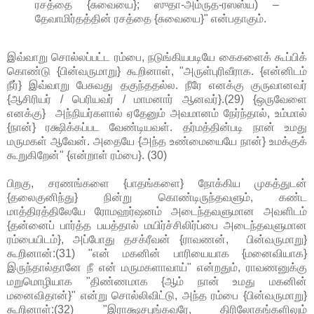
ரசத்தை {சுவையை};
ஸுதா-அம்ருத-ரஸஸ்ய) –
தேவாமிர்தத்தின் ரசத்தை {சுவையை}"
என்பதாகும்.
இவ்வாறு சொல்லப்பட்ட ரம்பை, நடுங்கியபடியே கைகளைக் கூப்பிக்
கொண்டு {பின்வருமாறு} கூறினாள், "அருள்புரிவீராக. {என்னிடம்
நீர்} இவ்வாறு பேசுவது தகுந்ததல்ல. நீரே எனக்கு குருவானவர்
{ஆசிரியர் / பெரியவர் / மாமனார் ஆனவர்}.(29) {ஒருவேளை
எனக்கு} அந்நியர்களால் ஏதேனும் அவமானம் நேர்ந்தால், உம்மால்
{நான்} ரக்ஷிக்கப்பட வேண்டியவள். தர்மத்தின்படி நான் உமது
மருமகள் ஆவேன். அதையே {அந்த உண்மையையே நான்} உமக்குக்
கூறுகிறேன்" {என்றாள் ரம்பை}. (30)
பிறகு, சரணங்களை {பாதங்களை} நோக்கிய முகத்துடன்
{தலைகுனிந்து} நின்று கொண்டிருந்தவளும், கண்ட
மாத்திரத்திலேயே ரோமஹர்ஷனம் அடைந்தவளுமான அவளிடம்
{தன்னைப் பார்த்த பயத்தால் மயிர்ச்சிலிர்ப்பை அடைந்தவளுமான
ரம்பையிடம்}, அப்போது தசக்ரீவன் {ராவணன், பின்வருமாறு}
கூறினான்:(31) "என் மகனின் பாரியையாக {மனைவியாக}
இருந்தால்தானே நீ என் மருமகளாவாய்" என்றதும், ராவணனுக்கு
மறுமொழியாக "திண்ணமாக {ஆம் நான் உமது மகனின்
மனைவிதான்}" என்று சொல்லிவிட்டு, அந்த ரம்பை {பின்வருமாறு}
கூறினாள்:(32) "இராக்ஷசபுங்கவரே, திரிலோகங்களிலும்