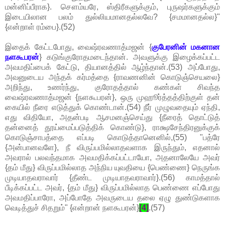
மன்னிப்பீராக}. சௌம்யரே, ஸ்திரீகளுக்கும், புருஷர்களுக்கும்
இடையிலான பலம் துல்லியமானதல்லவே? {சமமானதல்ல}"
{என்றாள் ரம்பை}.(52)
இதைக் கேட்டபோது, வைஷ்ரவணாத்மஜன் {
குபேரனின் மகனான
நளகூபரன்
} கடுங்குரோதமடைந்தான். அவளுக்கு இழைக்கப்பட்ட
அவமதிப்பைக் கேட்டு, தியானத்தில் ஆழ்ந்தான்.(53) அப்போது,
அவனுடைய அந்தக் கர்மத்தை {ராவணனின் கொடுஞ்செயலை}
அறிந்து, உணர்ந்து, குரோதத்தால் கண்கள் சிவந்த
வைஷ்ரவணாத்மஜன் {நளகூபரன்}, ஒரு முஹூர்த்தத்திற்குள் தன்
கையில் நீரை எடுத்துக் கொண்டான்.(54) நீர் முழுவதையும் ஏந்தி,
எது விதியோ, அதன்படி ஆசமனஞ்செய்து {நீரைத் தொட்டுத்
தன்னைத் தூய்மைப்படுத்திக் கொண்டு}, ராக்ஷசேந்திரனுக்குக்
கொடுஞ்சாபத்தை எப்படி கொடுத்தானெனில்,(55) "பத்ரே
{அன்பானவளே}, நீ விருப்பமில்லாதவளாக இருந்தும், எதனால்
அவரால் பலவந்தமாக அவமதிக்கப்பட்டாயோ, அதனாலேயே அவர்
{தம் மீது} விருப்பமில்லாத அந்நிய யுவதியை {பெண்ணை} நெருங்க
முடியாதவராவார் {தீண்ட முடியாதவராவார்}.(56) காமத்தால்
பீடிக்கப்பட்ட அவர், {தம் மீது} விருப்பமில்லாத பெண்ணை எப்போது
அவமதிப்பாரோ, அப்போதே அவருடைய தலை ஏழு துண்டுகளாக
வெடித்துச் சிதறும்" {என்றான் நளகூபரன்}
[4]
.(57)