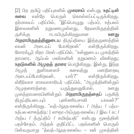
[2]
பிற தமிழ் பதிப்புகளில்
முகரஸம்
என்பது
உதட்டின்
சுவை
என்றே பொருள் கொள்ளப்பட்டிருக்கிறது.
தர்மாலயப் பதிப்பில், "இப்பொழுது பத்மம், உத்பலம்
இவைகளின் நறுமணமுள்ளது, தேவாமிருதத்தின்
ருசிக்கு ஈடாயிருக்கிறதுமான
உனது
அதராமிருதத்தினுடைய
திருப்தியை இத்தருணத்தில்
எவன் அடையப் போகிறான்" என்றிருக்கிறது.
கோரக்பூர் கீதா பிரஸ் பதிப்பில், "உன்னுடைய முகத்தில்
தாமரை, ஆம்பல் மலர்களின் நறுமணம் வீசுகிறது;
உதடுகளில் அமுதத் தாரை
பொழிகிறது. இன்று, இந்த
அமுத் துளிகளைச் சுவைத்து மனநிறைவு
அடையப்போகிறவன், யார்?" என்றிருக்கிறது.
ஸ்ரீநிவாச ராகவாசாரியர் பதிப்பில், "அமுத்தினின்றும்
அமுதஸாரத்தை யருந்துவதுபோல், உனது
முகத்தாமரையினின்றும்
அதராமிருதத்தைப்
பருகித்
திருப்தியடையும் புண்ணியசாலி யாவன்?"
என்றிருக்கிறது. "
வத்-ஆநந-ரஸஸ்ய / அத்ய / பத்ம-
உத்பல-ஸுகந்திந: |
ஸுதா-அம்ருத-ரஸஸ்ய / இவ / க: /
அத்ய / த்ருப்திம் / கமிஷ்யதி"
என்பது மூலத்தின்
பதச்சேதம். அந்தக் குறிப்பிட்ட பதங்களின் பொருள்
பின்வருமாறு "
த்வத்-ஆநந-ரஸஸ்ய – உன் முகத்தின்