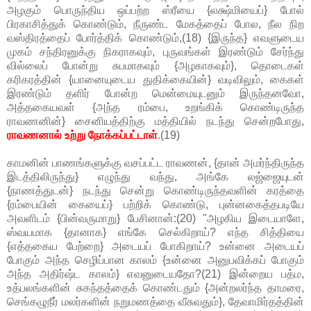
அழகும் பொருந்திய ஒப்பற்ற ஸ்ரீயை {லக்ஷ்மியைப்} போல்
பிரகாசித்துக் கொண்டும், நீருண்ட மேகத்தைப் போல, நீல நிற
வஸ்திரத்தைப் போர்த்திக் கொண்டும்,(18) {இருந்த} எவளுடைய
முகம் சந்திரனுக்கு நிகராகவும், புருவங்கள் இரண்டும் சேர்ந்து
வில்லைப் போன்று சுபமாகவும் {அழகாகவும்}, தொடைகள்
கரிகரத்தின் {யானையுடைய துதிக்கையின்} வடிவிலும், கைகள்
இரண்டும் தளிர் போன்ற மென்மையுடனும் இருந்தனவோ,
அத்தகையவள் {அந்த ரம்பை, உறங்கிக் கொண்டிருந்த
ராவணனின்} சைனியத்திற்கு மத்தியில் நடந்து சென்றபோது,
ராவணனால் உற்று நோக்கப்பட்டாள்
.(19)
காமனின் பாணங்களுக்கு வசப்பட்ட ராவணன், {தான் அமர்ந்திருந்த
இடத்திலிருந்து} எழுந்து வந்து, அங்கே லஜ்ஜையுடன்
{நாணத்துடன்} நடந்து சென்று கொண்டிருந்தவளின் கரத்தை
{ரம்பையின் கையைப்} பற்றிக் கொண்டு, புன்னகைத்தபடியே
அவளிடம் {பின்வருமாறு} பேசினான்:(20) "அழகிய இடையாளே,
ஸ்வயமாக {தானாக} எங்கே செல்கிறாய்? எந்த சித்தியை
{எத்தகைய பேற்றை} அடையப் போகிறாய்? உன்னை அடையப்
போகும் அந்த செழிப்பான காலம் {உன்னை அனுபவிக்கப் போகும்
அந்த அதிர்ஷ்ட காலம்} எவனுடையதோ?(21) இன்றைய பத்ம,
உத்பலங்களின் சுகந்தத்தைக் கொண்டதும் {அன்றலர்ந்த தாமரை,
செங்கழுநீர் மலர்களின் நறுமணத்தை வீசுவதும்}, தேவாமிர்தத்தின்