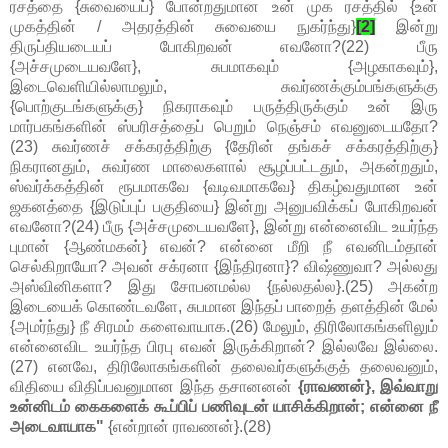
ரசத்தை {சுவையைப்} போன்றதுமான உன் முக ரசத்தில் {உன்
முகத்தின் / அதரத்தின் சுவையை நுகர்ந்து}
[2]
இன்று
திருப்தியடையப் போகிறவன் எவனோ?(22) பீரு
{அச்சமுடையவளே}, சுபமாகவும் {அழகாகவும்},
இடைவெளியில்லாமலும், சுவர்ணக்கும்பங்களுக்கு
{பொற்குடங்களுக்கு} நிகராகவும் பருத்திருக்கும் உன் இரு
மார்பகங்களின் ஸ்பரிசத்தைப் பெறும் நெஞ்சம் எவனுடையதோ?
(23) சுவர்ணச் சக்கரத்திற்கு {தேரின் தங்கச் சக்கரத்திற்கு}
நிகரானதும், சுவர்ண மாலைகளால் சூழப்பட்டதும், அகன்றதும்,
ஸ்வர்க்கத்தின் ரூபமாகவே {வடிவமாகவே} திகழ்வதுமான உன்
ஜகனத்தை {இடுப்புப் பகுதியை} இன்று அனுபவிக்கப் போகிறவன்
எவனோ?(24) பீரு {அச்சமுடையவளே}, இன்று என்னைவிட உயர்ந்த
புமான் {ஆண்மகன்} எவன்? என்னை மீறி நீ எவனிடம்தான்
செல்கிறாயோ? அவன் சக்ரனா {இந்திரனா}? விஷ்ணுவா? அல்லது
அஸ்வினிகளா? இது சோபனமல்ல {நல்லதல்ல}.(25) அகன்ற
இடையைக் கொண்டவளே, சுபமான இந்தப் பாறைத் தளத்தின் மேல்
{அமர்ந்து} நீ சிரமம் களைவாயாக.(26) மேலும், திரிலோகங்களிலும்
என்னைவிட உயர்ந்த பிரபு எவன் இருக்கிறான்? இல்லவே இல்லை.
(27) எனவே, திரிலோகங்களின் தலைவர்களுக்குத் தலைவனும்,
விதியை விதிப்பவனுமான இந்த தசானனன்
{ராவணன்}, இவ்வாறு
உன்னிடம் கைகளைக் கூப்பிப் பணிவுடன் யாசிக்கிறான்; என்னை நீ
அடைவாயாக"
{என்றான் ராவணன்}.(28)