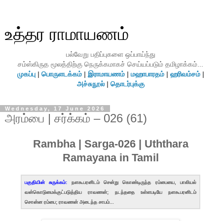
உத்தர ராமாயணம்
பல்வேறு பதிப்புகளை ஒப்பாய்ந்து
சம்ஸ்கிருத மூலத்திற்கு நெருக்கமாகச் செய்யப்படும் தமிழாக்கம்...
முகப்பு
|
பொருளடக்கம்
|
இராமாயணம்
|
மஹாபாரதம்
|
ஹரிவம்சம்
|
அச்சுநூல்
|
தொடர்புக்கு
Wednesday, 17 June 2026
அரம்பை | சர்க்கம் – 026 (61)
Rambha | Sarga-026 | Uththara
Ramayana in Tamil
பகுதியின் சுருக்கம்:
நளகூபரனிடம் சென்று கொண்டிருந்த ரம்பையை, பாலியல்
வன்கொடுமைக்குட்படுத்திய ராவணன்; நடந்ததை உள்ளபடியே நளகூபரனிடம்
சொன்ன ரம்பை; ராவணன் அடைந்த சாபம்...