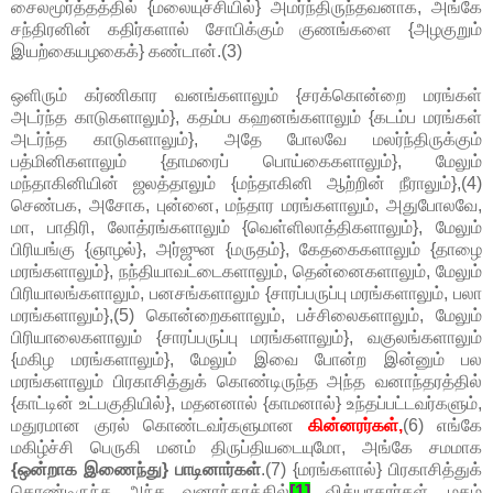
சைலமூர்த்தத்தில் {மலையுச்சியில்} அமர்ந்திருந்தவனாக, அங்கே
சந்திரனின் கதிர்களால் சோபிக்கும் குணங்களை {அழகுறும்
இயற்கையழகைக்} கண்டான்.(3)
ஒளிரும் கர்ணிகார வனங்களாலும் {சரக்கொன்றை மரங்கள்
அடர்ந்த காடுகளாலும்}, கதம்ப கஹனங்களாலும் {கடம்ப மரங்கள்
அடர்ந்த காடுகளாலும்}, அதே போலவே மலர்ந்திருக்கும்
பத்மினிகளாலும் {தாமரைப் பொய்கைகளாலும்}, மேலும்
மந்தாகினியின் ஜலத்தாலும் {மந்தாகினி ஆற்றின் நீராலும்},(4)
செண்பக, அசோக, புன்னை, மந்தார மரங்களாலும், அதுபோலவே,
மா, பாதிரி, லோத்ரங்களாலும் {வெள்ளிலாத்திகளாலும்}, மேலும்
பிரியங்கு {ஞாழல்}, அர்ஜுன {மருதம்}, கேதகைகளாலும் {தாழை
மரங்களாலும்}, நந்தியாவட்டைகளாலும், தென்னைகளாலும், மேலும்
பிரியாலங்களாலும், பனசங்களாலும் {சாரப்பருப்பு மரங்களாலும், பலா
மரங்களாலும்},(5) கொன்றைகளாலும், பச்சிலைகளாலும், மேலும்
பிரியாலைகளாலும் {சாரப்பருப்பு மரங்களாலும்}, வகுலங்களாலும்
{மகிழ மரங்களாலும்}, மேலும் இவை போன்ற இன்னும் பல
மரங்களாலும் பிரகாசித்துக் கொண்டிருந்த அந்த வனாந்தரத்தில்
{காட்டின் உட்பகுதியில்}, மதனனால் {காமனால்} உந்தப்பட்டவர்களும்,
மதுரமான குரல் கொண்டவர்களுமான
கின்னரர்கள்,
(6) எங்கே
மகிழ்ச்சி பெருகி மனம் திருப்தியடையுமோ, அங்கே சமமாக
{ஒன்றாக இணைந்து} பாடினார்கள்
.(7) {மரங்களால்} பிரகாசித்துக்
கொண்டிருந்த அந்த வனாந்தரத்தில்
[1]
வித்யாதரர்கள், மதம்