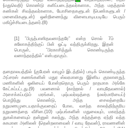
{மதுவெறி} கொண்டு களிப்படைந்தவர்களாக, அந்த மதத்தால்
கண்கள் சிவந்தவர்களாக, யோசிதைகளுடன் {பெண்களுடன் /
மனைவிகளுடன்} ஒன்றிணைந்து விளையாடியபடியே பெரும்
மகிழ்ச்சியடைந்தனர்.(8)
[1] "பிருத்பாஸிதவனாந்தரே" என்ற சொல் 7ம்
சுலோகத்திற்குப் பின் ஒட்டி வந்திருக்கிறது. இதன்
பொருள், "பிரகாசித்துக் கொண்டிருந்த
வனாந்தரத்தில்" என்பதாகும்.
தனதாலயத்தில் {குபேரன் வாழும் இடத்தில்} பாடிக் கொண்டிருந்த
அப்சரஸ் கணங்களின் மதுர ஸ்வரமானது {இனிய குரலானது},
மணிகளின் ஒலியைப் போன்றதொரு பெரும் நாதமாக அங்கே
கேட்கப்பட்டது.(9) பவனனால் {காற்றால் / வாயுதேவனால்}
அசைக்கப்படும் மரங்கள், புஷ்பவர்ஷத்தை {மலர்மாரியைப்}
பொழிந்து கொண்டு, அந்த சைலத்தையே
நறுமணமுடையதாக்குவதைப் போல, வசந்த காலத்திற்குரிய
நறுமணத்தை வீசின.(10) புஷ்பங்களின் மதுவையும், மகரந்தத்
துகள்களையும் தன்னுள் கலந்து, அந்த கந்தத்தை ஏந்தி வந்த
சுகமான அனிலன் {தென்றலானவன் / வாயு தேவன்}, ராவணனின்