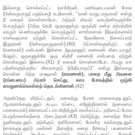
இவ்வாறு சொல்லப்பட்ட தசக்ரீவன், பணிவுடையவன் போல
{பின்வருமாறு} மறுமொழி கூறினான், "'நான் உமது மருமகள்' என்று
நீ எதைச் சொன்னாயோ, அந்தக் கிரமம் ஏகபத்னிகளுக்கே
பொருந்தும் {அந்த நெறி ஒருவனுக்கு ஒருத்தி என்ற தர்மத்தில்
வாழும் பெண்களுக்கே பொருந்தும்}. ஸுரர்களால் {தேவர்களால்}
சாஸ்வதமாக ஏற்றுக் கொள்ளப்பட்ட தேவலோக நிலைப்பாடு
இதுதான் {பின்வருவதுதான்}.(40) அப்சரஸ்களுக்குப் பதி
{கணவன்} என்பவன் இல்லை {ஒருவனும் கணவன் கிடையாது}.
மேலும், ஒருவனுக்கே ஒரு ஸ்திரீ மனைவி என்பதை ஏற்றுக்
கொள்வதும் இல்லை.(41) நீ எதைச் சொன்னாயோ, அஃது ஏக
பத்னிகளுக்குரிய கிரமமாகும் {விதியாகும்}" என்று இவ்வாறு
சொன்ன அந்த ராக்ஷசன்
{ராவணன்}, பாறை மீது அவளை
{ரம்பையை} அமரச் செய்து, காம போகத்தில் மூழ்கி
மைதுனங்கொள்ளத் தொடங்கினான்
.(42)
அதன்பிறகு விடுபட்டதும், கலைந்து போன மாலைகளுடனும்,
ஆபரணங்களுடனும் கூடிய ரம்பை, கஜேந்திரனால் {தலைமை
யானையால்} விளையாட்டாக மிதித்துக் கலக்கப்பட்ட நதியைப் போல
பெருங்கலக்கத்தை அடைந்தாள்.(43) அவிழ்ந்து, கலைந்த கேச
நுனிகளுடனும், நடுங்கும் தளிர்களைப் போன்ற கரங்களுடனும்
{கைகளுடனும்} மலர்கள் நிறைந்த லதை {கொடி} பவனனால்
{காற்றால்} அடித்து துவம்சம் செய்யப்பட்டதைப் போலத்