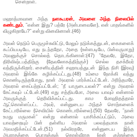
சென்றாள்.
மஹாத்மாவான அந்த
நளகூபரன், அவளை அந்த நிலையில்
கண்டதும்
, "என்ன இது? பத்ரே {அன்பானவளே}, என் பாதங்களில்
விழுகிறாயே?" என்று வினவினான்.(46)
அவள் நெடும் பெருமூச்சுவிட்டு, மேலும் நடுக்கத்துடன், கைகளைக்
கூப்பியபடியே, எது நடந்ததோ, அதை {உள்ளபடியே, பின்வருமாறு}
அவனுக்குச் சொல்லத் தொடங்கினாள்:(47) "தேவரே, இதோ,
திரிவிஷ்டபத்திற்கு {தேவலோகத்திற்குச்} செல்ல தசக்ரீவர்
வந்திருக்கிறார். சைனியத்தின் சஹாயத்துடன் இந்த நிசி {இரவு}
அவரால் இங்கே கழிக்கப்பட்டது.(48) உம்மை நோக்கி வந்து
கொண்டிருந்தபோது, நான் அவரால் பார்க்கப்பட்டேன். அரிந்தமரே,
அவரால் கைப்பற்றப்பட்டேன்; "நீ யாருடையவள்?" என்று அவரால்
கேட்கவும் பட்டேன்.(49) எது சத்தியமோ, அவை யாவும் என்னால்
அவருக்குத் தெரிவிக்கப்பட்டது. காம மோஹிதத்தால்
ஆட்கொள்ளப்பட்ட அவர், என்னுடைய அந்தச் சொற்களைக்
கேட்டாரில்லை {செவியில் கொண்டாரில்லை}.(50) தேவரே, "நான்
உமது மருமகள்" என்று என்னால் யாசிக்கப்பட்டும், அவை
யாவற்றையும் பின் தள்ளிய அவரால் பலவந்தமாக நான்
அவமதிக்கப்பட்டேன்.(51) நல்விரதரே, என்னுடைய இந்த
அபராதத்தை பொறுத்துக் கொள்வீராக {என் குற்றத்தை