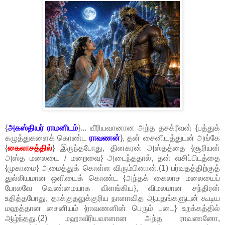
{
அகஸ்தியர் ராமனிடம்
}... வீரியவானான அந்த தசக்ரீவன் {பத்துக்
கழுத்துகளைக் கொண்ட
ராவணன்
}, தன் சைனியத்துடன் அங்கே
{
கைலாசத்தில்
} இருந்தபோது, தினகரன் அஸ்தத்தை {சூரியன்
அஸ்த மலையை / மறைவை} அடைந்ததால், தன் வசிப்பிடத்தை
{முகாமை} அமைத்துக் கொள்ள விரும்பினான்.(1) பர்வதத்திற்குத்
துல்லியமான ஒளியைக் கொண்ட {அந்தக் கைலாச மலையைப்
போலவே வெண்மையாக விளங்கிய}, விமலமான சந்திரன்
உதித்தபோது, தாக்குதலுக்குரிய நானாவித ஆயுதங்களுடன் கூடிய
மஹத்தான சைனியம் {ராவணனின் பெரும் படை} உறக்கத்தில்
ஆழ்ந்தது.(2) மஹாவீரியவானான அந்த ராவணனோ,