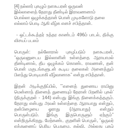
[4] நல்லார் புகழும் நளகூபரன் ஒருவன்
இல்லாளைத் தேராது தீண்டில் இராவணனாம்
பொல்லா ஒழுக்கத்தான் பொன் முடிகளோடு தலை
எல்லாம் பொடி ஆகி வீழ்க எனச் சபித்தான்.
- ஒட்டக்கூத்தர் உத்தர காண்டம் 496ம் பாடல், திக்கு
விசயப் படலம்
பொருள்: நல்லோரால் புகழப்படும் நளகூபரன்,
"ஒருவனுடைய இல்லாளின் உள்ளத்தை ஆராயாமல்
தீண்டினால், தீய ஒழுக்கம் கொண்ட ராவணன், தன்
பொன் மகுடங்களுடன் கூடிய தலைகள் அனைத்தும்
பிளந்து பொடியாகி வீழ்வானாக" என்று சபித்தான்.
இதன் அடிக்குறிப்பில், "'எனைத் துணைய ராயினு
மென்னாந் தினைத் துணையும் தேரான் பிறனில் புகல்'
(திருக்குறள் - 144) என்பது இங்கு நினைக்கத்தகும்.
தேராது என்பது அவள் உள்ளத்தை ஆராயாது என்றும்,
தன்பிழையை ஓராது {ஆராயாது} என்றும்
பொருள்படும். இங்கு இருபொருளும் ஏற்கும்"
என்றிருக்கிறது. மேற்கண்ட குறளின் பொருள், "ஒருவர்
எத்துணைப் பெரிய பெருமை, கல்வி, அல்லது புகழ்