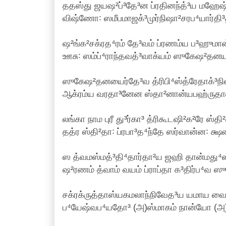
ததஸ்து ஜயஷ²ப்³தே³ன ப்ரதினந்த்³ய மஹேஷ்
விஷ்ணோ꞉ ஸமீபமாஜக்³முர்நிஷா²சரப⁴யார்தி³தா
ஷ²ங்க²சக்ரத⁴ரம் தே³வம் ப்ரணம்ய ப³ஹுமான
ஊசு꞉ ஸம்ப்⁴ராந்தவத்³வாக்யம் ஸுகேஷ²தனயான
ஸுகேஷ²தனயைர்தே³வ த்ரிபி⁴ஸ்த்ரேதாக்³நி
ஆக்ரம்ய வரதா³னேன ஸ்தா²னான்யபஹ்ருதானி 
லங்கா நாம புரீ து³ர்கா³ த்ரிகூடஷி²க²ரே ஸ்தி
தத்ர ஸ்தி²தா꞉ ப்ரபா³த⁴ந்தே ஸர்வான்ன꞉ க்ஷண
ஸ த்வமஸ்மத்³தி⁴தார்தா²ய ஜஹி தான்மது
ஷ²ரணம் த்வாம் வயம் ப்ராப்தா க³திர்ப⁴வ ஸுர
சக்ரக்ருத்தாஸ்யகமலாந்நிவேத³ய யமாய வை
ப⁴யேஷ்வப⁴யதோ³ (அ)ஸ்மாகம் நான்யோ (அ)ஸ்