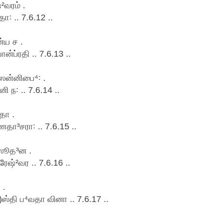
²வரம் .
꞉ .. 7.6.12 ..
்ய ச .
்ப்ரதி .. 7.6.13 ..
ஸன்னிபை⁴꞉ .
ந꞉ .. 7.6.14 ..
²தா .
தா³சரா꞉ .. 7.6.15 ..
⁴ஸூத³ன .
ேஷ்²வர .. 7.6.16 ..
 .
தி ப⁴வதா வினா .. 7.6.17 ..