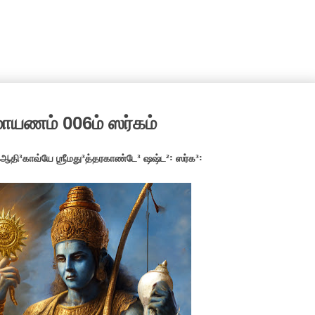
மாயணம் 006ம் ஸர்கம்
 ஆதி³காவ்யே ஶ்ரீமது³த்தரகாண்டே³ ஷஷ்ட²꞉ ஸர்க³꞉