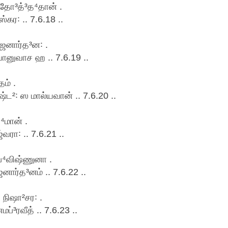
தோ³த்³த⁴தான் .
கர꞉ .. 7.6.18 ..
னார்த³ன꞉ .
ானுவாச ஹ .. 7.6.19 ..
ம் .
²꞉ ஸ மால்யவான் .. 7.6.20 ..
⁴மான் .
ரா꞉ .. 7.6.21 ..
ப⁴விஷ்ணுனா .
ார்த³னம் .. 7.6.22 ..
 நிஷா²சர꞉ .
³ரவீத் .. 7.6.23 ..