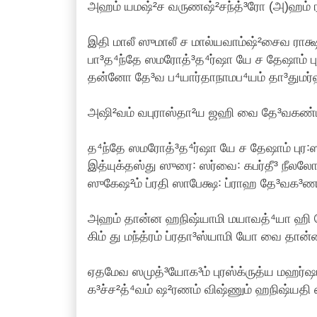
அஹம் யமஷ்²ச வருணஷ்²சந்த்³ரோ (அ)ஹம் ரவி
இதி மாலீ ஸுமாலீ ச மால்யவாம்ஷ்²சைவ ராக்
பா³த⁴ந்தே ஸமரோத்³த⁴ர்ஷா யே ச தேஷாம் பு
தன்னோ தே³வ ப⁴யார்தாநாமப⁴யம் தா³துமர்ஹஸ
அஷி²வம் வபுராஸ்தா²ய ஜஹி வை தே³வகண்டகா
த⁴ந்தே ஸமரோத்³த⁴ர்ஷா யே ச தேஷாம் புர꞉ஸ
இத்யுக்தஸ்து ஸுரை꞉ ஸர்வை꞉ கபர்தீ³ நீலல
ஸுகேஷ²ம் ப்ரதி ஸாபேக்ஷ꞉ ப்ராஹ தே³வக³ணான்ப
அஹம் தான்ன ஹநிஷ்யாமி மயாவத்⁴யா ஹி த
கிம் து மந்த்ரம் ப்ரதா³ஸ்யாமி யோ வை தான்
ஏதமேவ ஸமுத்³யோக³ம் புரஸ்க்ருத்ய மஹர்ஷ
க³ச்ச²த்⁴வம் ஷ²ரணம் விஷ்ணும் ஹநிஷ்யதி ஸ த