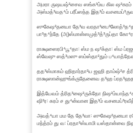
அமரா ருஷயஷ்²சைவ ஸங்க³ம்ய கில ஷ²கரம் 
அஸ்மத்³வத⁴ம் பரீப்ஸந்த இத³ம் வசனமப்³ருவன
ஸுகேஷ²தனயா தே³வ வரதா³னப³லோத்³த⁴தா
பா³த⁴ந்தே (அ)ஸ்மான்ஸமுத்³த்³ருப்தா கோ⁴ரர
ராக்ஷஸைரபி⁴பூ⁴தா꞉ ஸ்ம ந ஷ²க்தா꞉ ஸ்ம ப்ரஜ
ஸ்வேஷு ஸத்³மஸு ஸம்ஸ்தா²தும் ப⁴யாத்தேஷாம
தத³ஸ்மாகம் ஹிதார்தா²ய ஜஹி தாம்ஷ்²ச த்
ராக்ஷஸான்ஹுங்க்ருதேனைவ த³ஹ ப்ரத³ஹதாம்
இத்யேவம் த்ரித³ஷை²ருக்தோ நிஷ²ம்யாந்த
ஷி²ர꞉ கரம் ச து⁴ன்வான இத³ம் வசனமப்³ரவீத் 
அவத்⁴யா மம தே தே³வா꞉ ஸுகேஷ²தனயா ர
மந்த்ரம் து வ꞉ ப்ரதா³ஸ்யாமி யஸ்தான்வை நிஹ