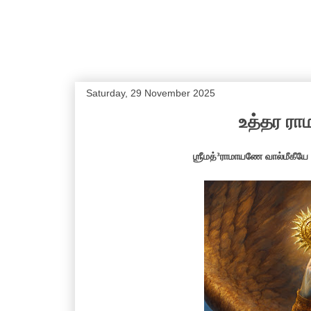
Saturday, 29 November 2025
உத்தர ரா
ஶ்ரீமத்³ராமாயணே வால்மீகீயே