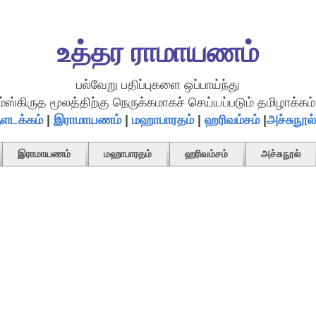
உத்தர ராமாயணம்
பல்வேறு பதிப்புகளை ஒப்பாய்ந்து
ம்ஸ்கிருத மூலத்திற்கு நெருக்கமாகச் செய்யப்படும் தமிழாக்கம்.
ளடக்கம்
|
இராமாயணம்
|
மஹாபாரதம்
|
ஹரிவம்சம்
|
அச்சுநூல்
இராமாயணம்
மஹாபாரதம்
ஹரிவம்சம்
அச்சுநூல்