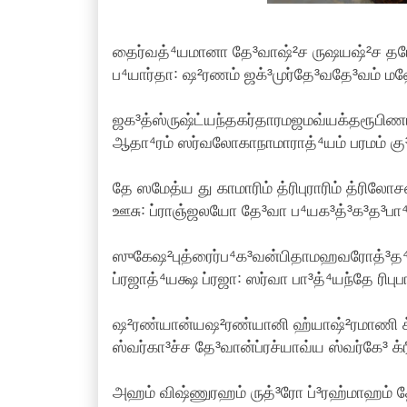
தைர்வத்⁴யமானா தே³வாஷ்²ச ருஷயஷ்²ச த
ப⁴யார்தா꞉ ஷ²ரணம் ஜக்³முர்தே³வதே³வம் மஹே
ஜக³த்ஸ்ருஷ்ட்யந்தகர்தாரமஜமவ்யக்தரூபிணம
ஆதா⁴ரம் ஸர்வலோகாநாமாராத்⁴யம் பரமம் கு³ரு
தே ஸமேத்ய து காமாரிம் த்ரிபுராரிம் த்ரிலோச
ஊசு꞉ ப்ராஞ்ஜலயோ தே³வா ப⁴யக³த்³க³த³பா⁴ஷ
ஸுகேஷ²புத்ரைர்ப⁴க³வன்பிதாமஹவரோத்³த⁴
ப்ரஜாத்⁴யக்ஷ ப்ரஜா꞉ ஸர்வா பா³த்⁴யந்தே ரிபுப
ஷ²ரண்யான்யஷ²ரண்யானி ஹ்யாஷ்²ரமாணி க்
ஸ்வர்கா³ச்ச தே³வான்ப்ரச்யாவ்ய ஸ்வர்கே³ க்ர
அஹம் விஷ்ணுரஹம் ருத்³ரோ ப்³ரஹ்மாஹம் த