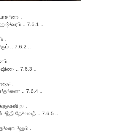
போத⁴னா꞉ .
ஷ்²வரம் .. 7.6.1 ..
் .
ம் .. 7.6.2 ..
னம் .
ிண꞉ .. 7.6.3 ..
தை꞉ .
ா³த⁴னை꞉ .. 7.6.4 ..
ருதானி ந꞉ .
ீட³ந்தி தே³வவத் .. 7.6.5 ..
ே³வராட³ஹம் .