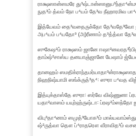
ராக்ஷஸான்ஸமரே து³ஷ்டான்ஸானுப³ந்தா⁴ன்ம
நுத³ம் த்வம் நோ ப⁴யம் தே³வ நீஹாரமிவ பா⁴ஸ்
இத்யேவம் தை³வதைருக்தோ தே³வதே³வோ ஜ
அப⁴யம் ப⁴யதோ³ (அ)ரீணாம் த³த்த்வா தே³வ
ஸுகேஷ²ம் ராக்ஷஸம் ஜானே ஈஷா²னவரத³ர்பித
தாம்ஷ்²சாஸ்ய தனயாஞ்ஜானே யேஷாம் ஜ்யேஷ்ட
தானஹம் ஸமதிக்ராந்தமர்யாதா³ன்ராக்ஷஸாத
நிஹநிஷ்யாமி ஸங்க்ருத்³த⁴꞉ ஸுரா ப⁴வத விஜ்வ
இத்யுக்தாஸ்தே ஸுரா꞉ ஸர்வே விஷ்ணுனா ப்ர
யதா²வாஸம் யயுர்ஹ்ருஷ்டா꞉ ப்ரஷ²ம்ஸந்தோ ஜன
விபு³தா⁴னாம் ஸமுத்³யோக³ம் மால்யவாம்ஸ்து
ஷ்²ருத்வா தௌ ப்⁴ராதரௌ வீராவித³ம் வசனமப்