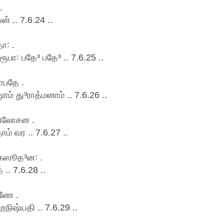
.
் .. 7.6.24 ..
꞉ .
ூபா꞉ பதே³ பதே³ .. 7.6.25 ..
ாபதே .
் து³ராத்மனாம் .. 7.6.26 ..
ரிலோசன .
 வர .. 7.6.27 ..
⁴கஸூத³ன꞉ .
.. 7.6.28 ..
ணே .
நிஷ்யதி .. 7.6.29 ..