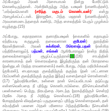
அப்போதும் அவன் அசையாமல் நின்று போரிட்டுக்
கொண்டிருந்தான். அன்றிலிருந்து அந்த யக்ஷன் {மாணிபத்ரன்},
"பார்ஷ்வமௌளி
{சரிந்த மகுடம் கொண்டவன்}
" என்று
அழைக்கப்பட்டான். இராஜனே, அந்த மஹான் {மாணிபத்ரன்},
அவமானமடைந்ததைக் கண்டு, அந்த சைலத்தில் பெரும் முழக்கம்
எழுந்தது.(15)
அப்போது, கதாதரனாக தனாதியக்ஷன் {கைகளில் கதாயுதம்
ஏந்தியபடி கருவூலத் தலைவனான
குபேரன்
} தூரத்தில்
தோன்றினான். அவன்
சுக்கிரன், பிரௌஷ்டபதன்
{என்கிற
மந்திரிகளாலும்},
பத்மன், சங்கன்
ஆகியோராலும் {என்ற நிதித்
தலைவர்களாலும்} சூழப்பட்டிருந்தான்
[1]
.(16) சாபத்தின்
காரணமாகத் தன் கௌரவத்தை இழந்திருந்த தன் பிராதாவை
{தன்னுடன் பிறந்த ராவணனைக்} கண்டபோது, அந்த மதிமிக்கவன்
{குபேரன்}, பைதாமஹ குலத்திற்குத் தகுந்த {தன் பாட்டனான
பிரம்மனின் குலத்திற்குத் தகுந்த இந்த} வசனத்தைச் சொன்னான்:
(17) "துர்மதியோனே, உன்னை நான் செய்யவிடாமல் தடுப்பது
என்னவென்பதை நீ புரிந்து கொண்டாயில்லை. தீச்செயல்களின்
பலன்களைப் பெற்று, நிரயத்தை அடைந்த {நரகத்திற்குச் சென்ற}
பிறகே அதை நீ அறிந்து கொள்வாய்.(18) துர்மதியோனே,
மோஹத்தால் விஷத்தைப் பருகுவதைப் புரிந்து கொள்ளாதவன், தன்
கர்மத்தின் பலனை அதன் பரிணாம அந்தத்திலேயே {செயலின்
விளைவை அது வளர்ந்து முடியும்போதே} அறிந்து கொள்வான்.(19)