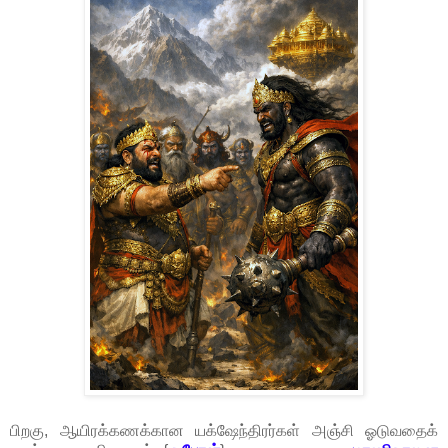
பிறகு, ஆயிரக்கணக்கான யக்ஷேந்திரர்கள் அஞ்சி ஓடுவதைக்