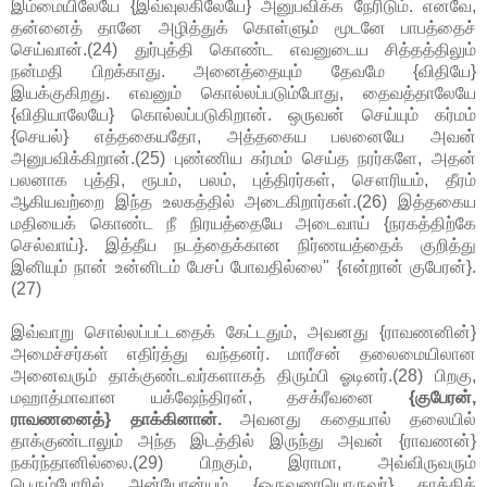
இம்மையிலேயே {இவ்வுலகிலேயே} அனுபவிக்க நேரிடும். எனவே,
தன்னைத் தானே அழித்துக் கொள்ளும் மூடனே பாபத்தைச்
செய்வான்.(24) துர்புத்தி கொண்ட எவனுடைய சித்தத்திலும்
நன்மதி பிறக்காது. அனைத்தையும் தேவமே {விதியே}
இயக்குகிறது. எவனும் கொல்லப்படும்போது, தைவத்தாலேயே
{விதியாலேயே} கொல்லப்படுகிறான். ஒருவன் செய்யும் கர்மம்
{செயல்} எத்தகையதோ, அத்தகைய பலனையே அவன்
அனுபவிக்கிறான்.(25) புண்ணிய கர்மம் செய்த நரர்களே, அதன்
பலனாக புத்தி, ரூபம், பலம், புத்திரர்கள், சௌரியம், தீரம்
ஆகியவற்றை இந்த உலகத்தில் அடைகிறார்கள்.(26) இத்தகைய
மதியைக் கொண்ட நீ நிரயத்தையே அடைவாய் {நரகத்திற்கே
செல்வாய்}. இத்தீய நடத்தைக்கான நிர்ணயத்தைக் குறித்து
இனியும் நான் உன்னிடம் பேசப் போவதில்லை" {என்றான் குபேரன்}.
(27)
இவ்வாறு சொல்லப்பட்டதைக் கேட்டதும், அவனது {ராவணனின்}
அமைச்சர்கள் எதிர்த்து வந்தனர். மாரீசன் தலைமையிலான
அனைவரும் தாக்குண்டவர்களாகத் திரும்பி ஓடினர்.(28) பிறகு,
மஹாத்மாவான யக்ஷேந்திரன், தசக்ரீவனை
{குபேரன்,
ராவணனைத்} தாக்கினான்.
அவனது கதையால் தலையில்
தாக்குண்டாலும் அந்த இடத்தில் இருந்து அவன் {ராவணன்}
நகர்ந்தானில்லை.(29) பிறகும், இராமா, அவ்விருவரும்
பெரும்போரில் அன்யோன்யம் {ஒருவரையொருவர்} தாக்கிக்