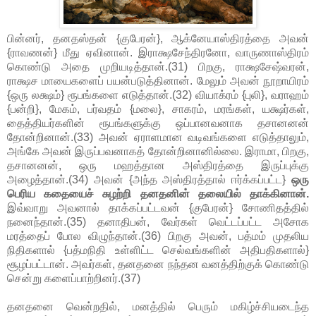
பின்னர், தனதஸ்தன் {குபேரன்}, ஆக்னேயாஸ்திரத்தை அவன்
{ராவணன்} மீது ஏவினான். இராக்ஷசேந்திரனோ, வாருணாஸ்திரம்
கொண்டு அதை முறியடித்தான்.(31) பிறகு, ராக்ஷசேஷ்வரன்,
ராக்ஷச மாயைகளைப் பயன்படுத்தினான். மேலும் அவன் நூறாயிரம்
{ஒரு லக்ஷம்} ரூபங்களை எடுத்தான்.(32) வியாக்ரம் {புலி}, வராஹம்
{பன்றி}, மேகம், பர்வதம் {மலை}, சாகரம், மரங்கள், யக்ஷர்கள்,
தைத்தியர்களின் ரூபங்களுக்கு ஒப்பானவனாக தசானனன்
தோன்றினான்.(33) அவன் ஏராளமான வடிவங்களை எடுத்தாலும்,
அங்கே அவன் இருப்பவனாகத் தோன்றினானில்லை. இராமா, பிறகு,
தசானனன், ஒரு மஹத்தான அஸ்திரத்தை இருப்புக்கு
அழைத்தான்.(34) அவன் {அந்த அஸ்திரத்தால் ஈர்க்கப்பட்ட}
ஒரு
பெரிய கதையைச் சுழற்றி தனதனின் தலையில் தாக்கினான்.
இவ்வாறு அவனால் தாக்கப்பட்டவன் {குபேரன்} சோணிதத்தில்
நனைந்தான்.(35) தனாதிபன், வேர்கள் வெட்டப்பட்ட அசோக
மரத்தைப் போல விழுந்தான்.(36) பிறகு அவன், பத்மம் முதலிய
நிதிகளால் {பத்மநிதி உள்ளிட்ட செல்வங்களின் அதிபதிகளால்}
சூழப்பட்டான். அவர்கள், தனதனை நந்தன வனத்திற்குக் கொண்டு
சென்று களைப்பாற்றினர்.(37)
தனதனை வென்றதில், மனத்தில் பெரும் மகிழ்ச்சியடைந்த