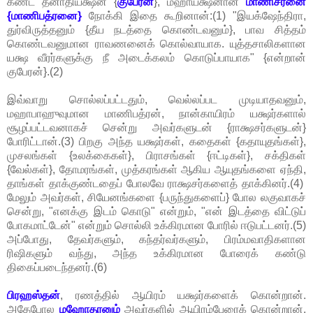
கண்ட தனாதியக்ஷன் {
குபேரன்
}, மஹாயக்ஷனான
மாணிசரனை
{மாணிபத்ரனை}
நோக்கி இதை கூறினான்:(1) "இயக்ஷேந்திரா,
துர்விருத்தனும் {தீய நடத்தை கொண்டவனும்}, பாவ சித்தம்
கொண்டவனுமான ராவணனைக் கொல்வாயாக. யுத்தசாலிகளான
யக்ஷ வீரர்களுக்கு நீ அடைக்கலம் கொடுப்பாயாக" {என்றான்
குபேரன்}.(2)
இவ்வாறு சொல்லப்பட்டதும், வெல்லப்பட முடியாதவனும்,
மஹாபாஹுவுமான மாணிபத்ரன், நான்காயிரம் யக்ஷர்களால்
சூழப்பட்டவனாகச் சென்று அவர்களுடன் {ராக்ஷசர்களுடன்}
போரிட்டான்.(3) பிறகு அந்த யக்ஷர்கள், கதைகள் {கதாயுதங்கள்},
முசலங்கள் {உலக்கைகள்}, பிராசங்கள் {ஈட்டிகள்}, சக்திகள்
{வேல்கள்}, தோமரங்கள், முத்கரங்கள் ஆகிய ஆயுதங்களை ஏந்தி,
தாங்கள் தாக்குண்டதைப் போலவே ராக்ஷசர்களைத் தாக்கினர்.(4)
மேலும் அவர்கள், சியேனங்களை {பருந்துகளைப்} போல லகுவாகச்
சென்று, "எனக்கு இடம் கொடு" என்றும், "என் இடத்தை விட்டுப்
போகமாட்டேன்" என்றும் சொல்லி உக்கிரமான போரில் ஈடுபட்டனர்.(5)
அப்போது, தேவர்களும், கந்தர்வர்களும், பிரம்மவாதிகளான
ரிஷிகளும் வந்து, அந்த உக்கிரமான போரைக் கண்டு
திகைப்படைந்தனர்.(6)
பிரஹஸ்தன்
, ரணத்தில் ஆயிரம் யக்ஷர்களைக் கொன்றான்.
அதேபோல
மஹோதரனும்
அவர்களில் ஆயிரம்பேரைக் கொன்றான்.