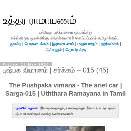
உத்தர ராமாயணம்
பல்வேறு பதிப்புகளை ஒப்பாய்ந்து
சம்ஸ்கிருத மூலத்திற்கு நெருக்கமாகச் செய்யப்படும் தமிழாக்கம்...
முகப்பு
|
பொருளடக்கம்
|
இராமாயணம்
|
மஹாபாரதம்
|
ஹரிவம்சம்
|
அச்சுநூல்
|
தொடர்புக்கு
Friday, 15 May 2026
புஷ்பக விமானம் | சர்க்கம் – 015 (45)
The Pushpaka vimana - The ariel car |
Sarga-015 | Uththara Ramayana in Tamil
பகுதியின் சுருக்கம்:
இராக்ஷசர்களுக்கும், யக்ஷர்களுக்கும் இடையில் நடந்த யுத்தம்;
புஷ்பக விமானத்தைக் கவர்ந்து சென்ற ராவணன்...