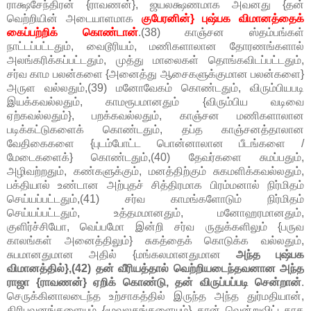
ராக்ஷசேந்திரன் {ராவணன்}, ஜயலக்ஷணமாக அவனது {தன்
வெற்றியின் அடையாளமாக
குபேரனின்} புஷ்பக விமானத்தைக்
கைப்பற்றிக் கொண்டான்
.(38) காஞ்சன ஸ்தம்பங்கள்
நாட்டப்பட்டதும், வைடூரியம், மணிகளாலான தோரணங்களால்
அலங்கரிக்கப்பட்டதும், முத்து மாலைகள் தொங்கவிடப்பட்டதும்,
சர்வ காம பலன்களை {அனைத்து ஆசைகளுக்குமான பலன்களை}
அருள வல்லதும்,(39) மனோவேகம் கொண்டதும், விரும்பியபடி
இயக்கவல்லதும், காமரூபமானதும் {விரும்பிய வடிவை
ஏற்கவல்லதும்}, பறக்கவல்லதும், காஞ்சன மணிகளாலான
படிக்கட்டுகளைக் கொண்டதும், தப்த காஞ்சனத்தாலான
வேதிகைகளை {புடம்போட்ட பொன்னாலான பீடங்களை /
மேடைகளைக்} கொண்டதும்,(40) தேவர்களை சுமப்பதும்,
அழிவற்றதும், கண்களுக்கும், மனத்திற்கும் சுகமளிக்கவல்லதும்,
பக்தியால் உண்டான அற்புதச் சித்திரமாக பிரம்மனால் நிர்மிதம்
செய்யப்பட்டதும்,(41) சர்வ காமங்களோடும் நிர்மிதம்
செய்யப்பட்டதும், உத்தமமானதும், மனோஹரமானதும்,
குளிர்ச்சியோ, வெப்பமோ இன்றி சர்வ ருதுக்களிலும் {பருவ
காலங்கள் அனைத்திலும்} சுகத்தைக் கொடுக்க வல்லதும்,
சுபமானதுமான அதில் {மங்கலமானதுமான
அந்த புஷ்பக
விமானத்தில்},(42) தன் வீரியத்தால் வெற்றியடைந்தவனான அந்த
ராஜா {ராவணன்} ஏறிக் கொண்டு, தன் விருப்பப்படி சென்றான்
.
செருக்கினாலடைந்த உற்சாகத்தில் இருந்த அந்த துர்மதியான்,
திரிபுவனங்களையும் {மூவுலகங்களையும்} தான் வென்றுவிட்டதாக