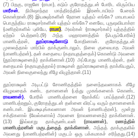
(7) பிறகு, ராஜனே {ராமா}, கடும் குரோதத்துடன் போரிட விரும்பிய
மாரீசன்
, நிமிஷாந்தர மாத்திரத்தில் இரண்டாயிரம் பேரைக்
கொன்றான்.(8) இயக்ஷர்களின் நேரான யுத்தம் எங்கே? மாயாபலம்
பொருந்திய ராக்ஷசர்களின் யுத்தம் எங்கே? எனவே, புருஷவியாக்ரா
{மனிதர்களில் புலியே,
ராமா}
, அவர்கள் {ராக்ஷசர்கள்} யுத்தத்தில்
ஏற்றம் பெற்றனர்.(9) அந்த மஹாரணத்தில் {பெரும்போரில்}
மாணிபத்ரன்,
தூம்ராக்ஷனோடு
மோதினான். குரோதத்துடன்
முஸலத்தால் மார்பில் தாக்குண்டாலும், நிலை குலையாத அவன்
{மாணிபத்ரன்}, தன் கதையை {கதாயுதத்தைக்} கொண்டு அவனை
{தூம்ராக்ஷனைத்} தாக்கினான்.(10) அப்போது மாணிபத்ரன், தன்
கதையால் {கதாயுதத்தால்} ராக்ஷசன் தூம்ராக்ஷனைத் தாக்கியதும்,
அவன் நிலைகுலைந்து கீழே விழுந்தான்.(11)
தூம்ராக்ஷன் அடிபட்டு சோணிதத்தில் நனைந்தவனாகக் கீழே
விழுவதைக் கண்ட தசானனன் {பத்து முகங்களைக் கொண்ட
ராவணன்}
, போரில் மாணிபத்ரனை நோக்கிப் பாய்ந்தான்.(12)
மாணிபத்ரனும், குரோதத்துடன் தன்னை விரட்டி வரும் தசானனைக்
கண்டான். இயக்ஷபுங்கவனான அவன் {மாணிபத்ரன்}, மூன்று
சக்திகளால் {வேல்களால்} அவனை {ராவணனைத்} தாக்கினான்.
(13) இவ்வாறு தாக்குண்டவன்
{ராவணன்}, ரணத்தில்
மாணிபத்ரனின் மகுடத்தைத் தாக்கினான்.
அந்தத் தாக்குதலில்
அவனது {மாணிபத்ரனின்} மகுடம் ஒரு பக்கமாகச் சரிந்தது.(14)