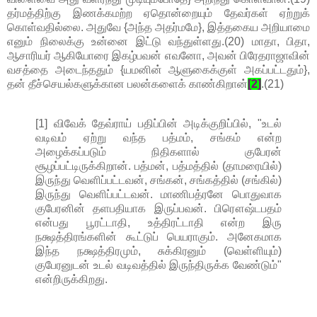
தர்மத்திற்கு இணக்கமற்ற ஏதொன்றையும் தேவர்கள் ஏற்றுக்
கொள்வதில்லை. அதுவே {அந்த அதர்மமே}, இத்தகைய அறியாமை
எனும் நிலைக்கு உன்னை இட்டு வந்துள்ளது.(20) மாதா, பிதா,
ஆசாரியர் ஆகியோரை இகழ்பவன் எவனோ, அவன் பிரேதராஜாவின்
வசத்தை அடைந்ததும் {யமனின் ஆளுகைக்குள் அகப்பட்டதும்},
தன் தீச்செயல்களுக்கான பலன்களைக் காண்கிறான்
[2]
.(21)
[1] விவேக் தேவ்ராய் பதிப்பின் அடிக்குறிப்பில், "உடல்
வடிவம் ஏற்று வந்த பத்மம், சங்கம் என்ற
அழைக்கப்படும் நிதிகளால் குபேரன்
சூழப்பட்டிருக்கிறான். பத்மன், பத்மத்தில் (தாமரையில்)
இருந்து வெளிப்பட்டவன், சங்கன், சங்கத்தில் (சங்கில்)
இருந்து வெளிப்பட்டவன். மாணிபத்ரனே பொதுவாக
குபேரனின் தளபதியாக இருப்பவன். பிரௌஷ்டபதம்
என்பது பூரட்டாதி, உத்திரட்டாதி என்ற இரு
நக்ஷத்திரங்களின் கூட்டுப் பெயராகும். அனேகமாக
இந்த நக்ஷத்திரமும், சுக்கிரனும் (வெள்ளியும்)
குபேரனுடன் உடல் வடிவத்தில் இருந்திருக்க வேண்டும்"
என்றிருக்கிறது.