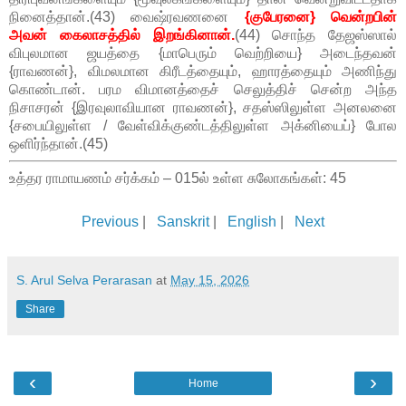
நினைத்தான்.(43) வைஷ்ரவணனை
{குபேரனை} வென்றபின்
அவன் கைலாசத்தில் இறங்கினான்.
(44) சொந்த தேஜஸ்ஸால்
விபுலமான ஜயத்தை {மாபெரும் வெற்றியை} அடைந்தவன்
{ராவணன்}, விமலமான கிரீடத்தையும், ஹாரத்தையும் அணிந்து
கொண்டான். பரம விமானத்தைச் செலுத்திச் சென்ற அந்த
நிசாசரன் {இரவுலாவியான ராவணன்}, சதஸ்ஸிலுள்ள அனலனை
{சபையிலுள்ள / வேள்விக்குண்டத்திலுள்ள அக்னியைப்} போல
ஒளிர்ந்தான்.(45)
உத்தர ராமாயணம் சர்க்கம் – 015ல் உள்ள சுலோகங்கள்: 45
Previous
|
Sanskrit
|
English
|
Next
S. Arul Selva Perarasan
at
May 15, 2026
Share
‹
›
Home